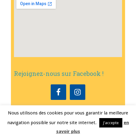
Rejoignez-nous sur Facebook !
Nous utilisons des cookies pour vous garantir la meilleure
Copyright © 2026
•
Mairie de Bouxwiller
• Conception
Erwann FEST
•
navigation possible sur notre site internet.
en
J'accepte
Mentions légales
savoir plus