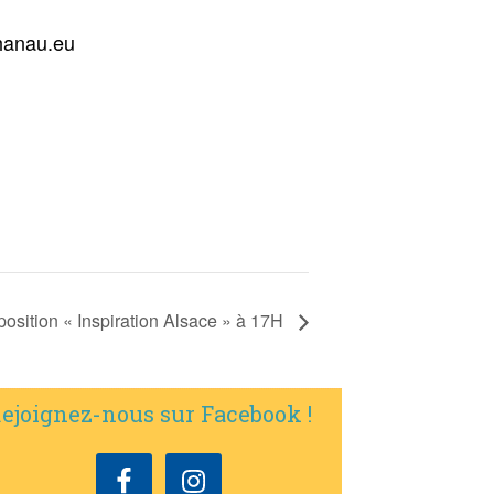
hanau.eu
xposition « Inspiration Alsace » à 17H
ejoignez-nous sur Facebook !