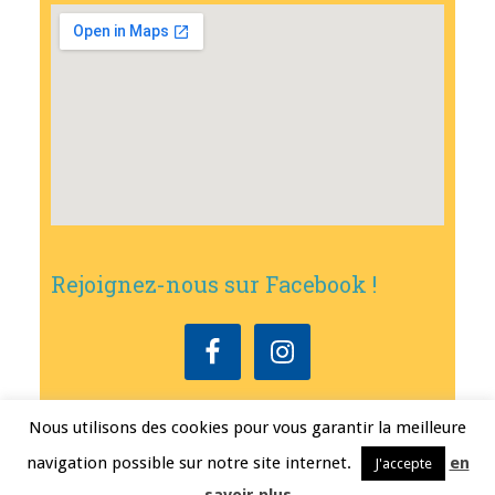
Rejoignez-nous sur Facebook !
Nous utilisons des cookies pour vous garantir la meilleure
Copyright © 2026
•
Mairie de Bouxwiller
• Conception
Erwann FEST
•
navigation possible sur notre site internet.
en
J'accepte
Mentions légales