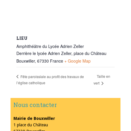
LIEU
Amphithéâtre du Lycée Adrien Zeller
Derrière le lycée Adrien Zeller, place du Château
Bouxwiller
,
67330
France
+ Google Map
Taille en
Fête paroissiale au profit des travaux de
l’église catholique
vert
Nous contacter
Mairie de Bouxwiller
1 place du Château