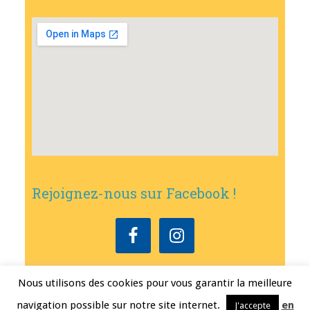
Rejoignez-nous sur Facebook !
Nous utilisons des cookies pour vous garantir la meilleure
Copyright © 2026
•
Mairie de Bouxwiller
• Conception
Erwann FEST
•
navigation possible sur notre site internet.
en
J'accepte
Mentions légales