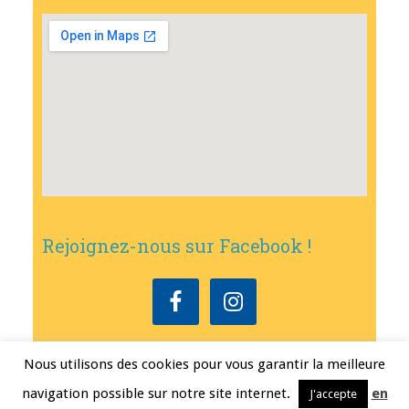
Rejoignez-nous sur Facebook !
Nous utilisons des cookies pour vous garantir la meilleure
Copyright © 2026
•
Mairie de Bouxwiller
• Conception
Erwann FEST
•
navigation possible sur notre site internet.
en
J'accepte
Mentions légales