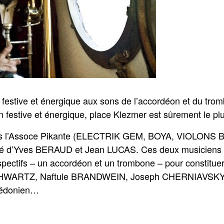
estive et énergique aux sons de l’accordéon et du trom
n festive et énergique, place Klezmer est sûrement le p
geois l’Assoce Pikante (ELECTRIK GEM, BOYA, VIOLON
é d’Yves BERAUD et Jean LUCAS. Ces deux musiciens on
espectifs – un accordéon et un trombone – pour constituer
HWARTZ, Naftule BRANDWEIN, Joseph CHERNIAVSKY et 
acédonien…