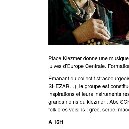
Place Klezmer donne une musique f
juives d’Europe Centrale. Formatio
Émanant du collectif strasbour
SHEZAR…), le groupe est constitu
inspirations et leurs instruments r
grands noms du klezmer : Abe SC
folklores voisins : grec, serbe, m
A 16H