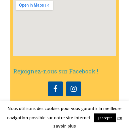
Rejoignez-nous sur Facebook !
Nous utilisons des cookies pour vous garantir la meilleure
Copyright © 2026
•
Mairie de Bouxwiller
• Conception
Erwann FEST
•
navigation possible sur notre site internet.
en
J'accepte
Mentions légales
savoir plus