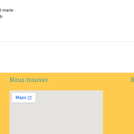
l-marie-
fr
Nous trouver
R