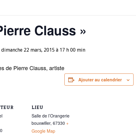
Pierre Clauss »
à
dimanche 22 mars, 2015 à 17 h 00 min
es de Pierre Clauss, artiste
Ajouter au calendrier
ATEUR
LIEU
el
Salle de l’Orangerie
bouxwiller
,
67330
+
90
Google Map