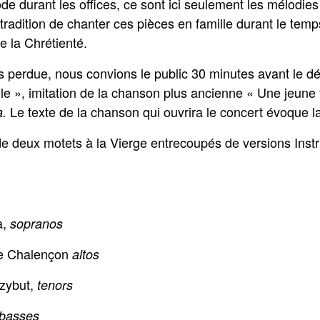
ode durant les offices, ce sont ici seulement les mélodies
e tradition de chanter ces pièces en famille durant le te
e la Chrétienté.
is perdue, nous convions le public 30 minutes avant le d
e », imitation de la chanson plus ancienne « Une jeune 
Le texte de la chanson qui ouvrira le concert évoque la
a.
t de deux motets à la Vierge entrecoupés de versions Ins
a,
sopranos
le Chalençon
altos
rzybut,
tenors
basses