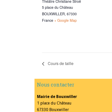
Théâtre Christiane Stroë
5 place du Château
BOUXWILLER
,
67330
France
+ Google Map
Cours de taille
Nous contacter
Mairie de Bouxwiller
1 place du Château
67330 Bouxwiller