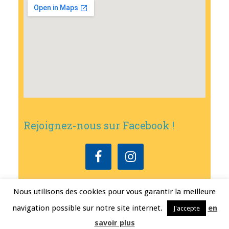
Rejoignez-nous sur Facebook !
Nous utilisons des cookies pour vous garantir la meilleure
Copyright © 2026
•
Mairie de Bouxwiller
• Conception
Erwann FEST
•
navigation possible sur notre site internet.
en
J'accepte
Mentions légales
savoir plus