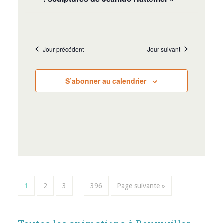
Jour précédent
Jour suivant
S’abonner au calendrier
1
2
3
…
396
Page suivante »