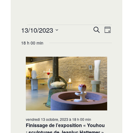
Recherche
Navigat
13/10/2023
Recherche
Jour
de
et
Sélectionnez
vues
18 h 00 min
navigation
une
Évènem
date.
de
vues
Évènement
vendredi 13 octobre, 2023 à 18 h 00 min
Finissage de l’exposition « Youhou
: sculptures de Jeanluc Hattemer »