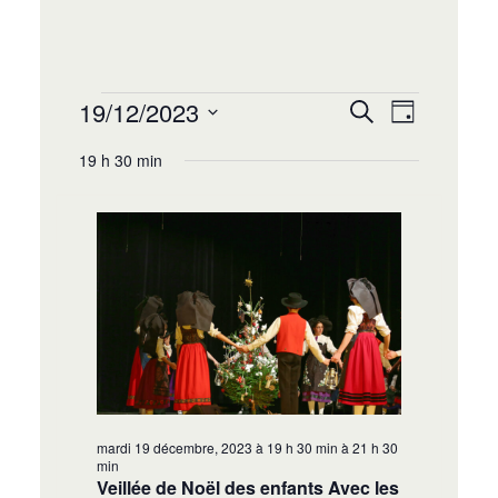
Recherche
Navigat
19/12/2023
Recherche
Jour
de
et
Sélectionnez
vues
19 h 30 min
navigation
une
Évènem
date.
de
vues
Évènement
mardi 19 décembre, 2023 à 19 h 30 min
à
21 h 30
min
Veillée de Noël des enfants Avec les