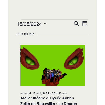
Recherche
Navigat
15/05/2024
Recherche
Jour
de
et
Sélectionnez
vues
20 h 30 min
navigation
une
Évènem
date.
de
vues
Évènement
mercredi 15 mai, 2024 à 20 h 30 min
Atelier théâtre du lycée Adrien
Zeller de Bouxwiller : Le Dragon