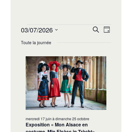
Recherche
Navigat
03/07/2026
Recherche
Jour
de
et
Sélectionnez
vues
Toute la journée
navigation
une
Évènem
date.
de
vues
Évènement
mercredi 17 juin
à
dimanche 25 octobre
Exposition « Mon Alsace en
costume, Min Elsàss in Tràcht»