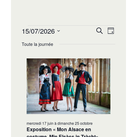
Recherche
Navigat
15/07/2026
Recherche
Jour
de
et
Sélectionnez
vues
Toute la journée
navigation
une
Évènem
date.
de
vues
Évènement
mercredi 17 juin
à
dimanche 25 octobre
Exposition « Mon Alsace en
costume, Min Elsàss in Tràcht»