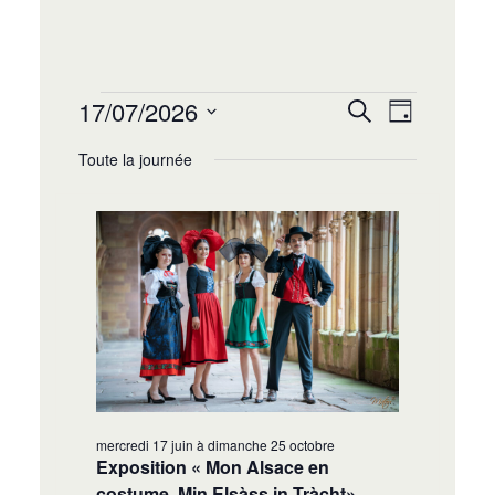
Recherche
Navigat
17/07/2026
Recherche
Jour
de
et
Sélectionnez
vues
Toute la journée
navigation
une
Évènem
date.
de
vues
Évènement
mercredi 17 juin
à
dimanche 25 octobre
Exposition « Mon Alsace en
costume, Min Elsàss in Tràcht»