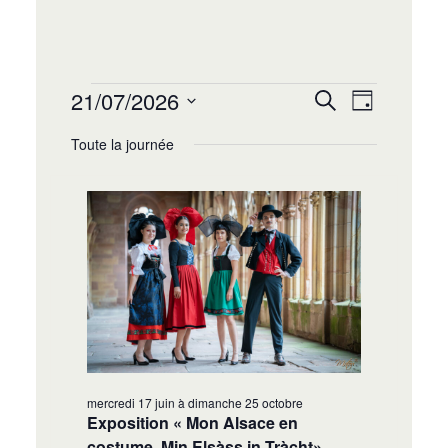
Recherche
Navigat
21/07/2026
Recherche
Jour
de
et
Sélectionnez
vues
Toute la journée
navigation
une
Évènem
date.
de
vues
Évènement
mercredi 17 juin
à
dimanche 25 octobre
Exposition « Mon Alsace en
costume, Min Elsàss in Tràcht»