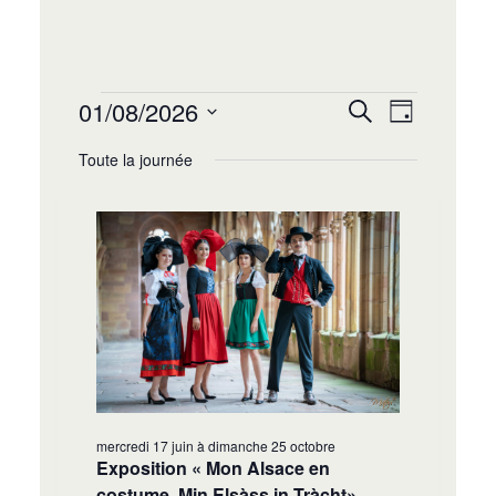
Recherche
Navigat
01/08/2026
Recherche
Jour
de
et
Sélectionnez
vues
Toute la journée
navigation
une
Évènem
date.
de
vues
Évènement
mercredi 17 juin
à
dimanche 25 octobre
Exposition « Mon Alsace en
costume, Min Elsàss in Tràcht»