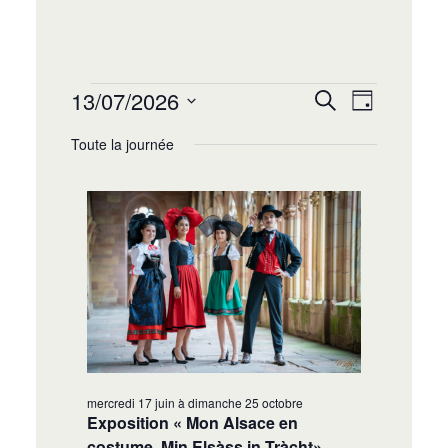
Recherche
Navigat
13/07/2026
Recherche
Jour
de
et
Sélectionnez
vues
Toute la journée
navigation
une
Évènem
date.
de
vues
Évènement
mercredi 17 juin
à
dimanche 25 octobre
Exposition « Mon Alsace en
costume, Min Elsàss in Tràcht»