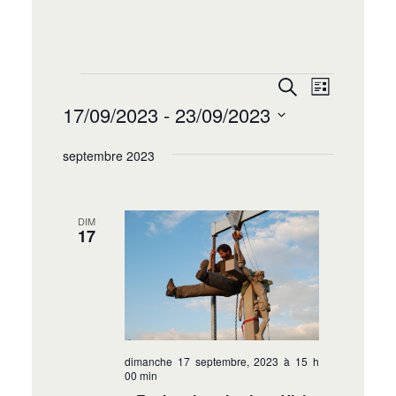
Recherche
Navigat
Recherche
Liste
de
et
17/09/2023
 - 
23/09/2023
vues
navigation
Sélectionnez
Évènem
de
septembre 2023
une
date.
vues
Évènement
DIM
17
dimanche 17 septembre, 2023 à 15 h
00 min