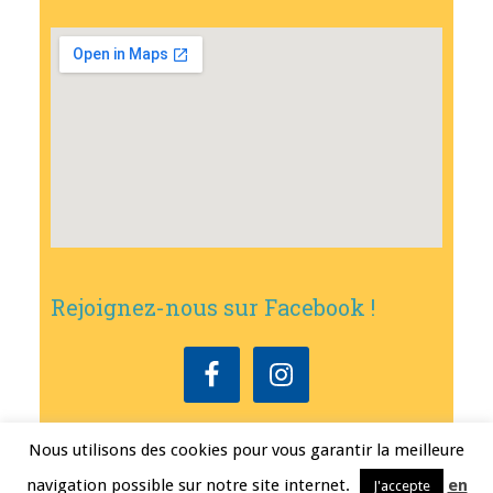
Rejoignez-nous sur Facebook !
Nous utilisons des cookies pour vous garantir la meilleure
Copyright © 2026
•
Mairie de Bouxwiller
• Conception
Erwann FEST
•
navigation possible sur notre site internet.
en
J'accepte
Mentions légales